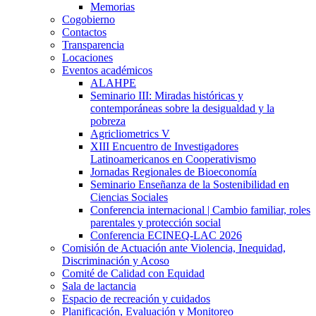
Memorias
Cogobierno
Contactos
Transparencia
Locaciones
Eventos académicos
ALAHPE
Seminario III: Miradas históricas y
contemporáneas sobre la desigualdad y la
pobreza
Agricliometrics V
XIII Encuentro de Investigadores
Latinoamericanos en Cooperativismo
Jornadas Regionales de Bioeconomía
Seminario Enseñanza de la Sostenibilidad en
Ciencias Sociales
Conferencia internacional | Cambio familiar, roles
parentales y protección social
Conferencia ECINEQ-LAC 2026
Comisión de Actuación ante Violencia, Inequidad,
Discriminación y Acoso
Comité de Calidad con Equidad
Sala de lactancia
Espacio de recreación y cuidados
Planificación, Evaluación y Monitoreo