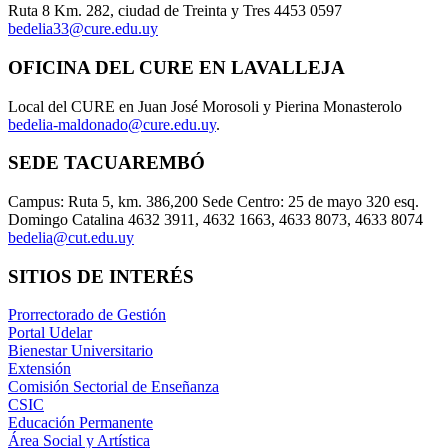
Ruta 8 Km. 282, ciudad de Treinta y Tres 4453 0597
bedelia33@cure.edu.uy
OFICINA DEL CURE EN LAVALLEJA
Local del CURE en Juan José Morosoli y Pierina Monasterolo
bedelia-maldonado@cure.edu.uy
.
SEDE TACUAREMBÓ
Campus: Ruta 5, km. 386,200 Sede Centro: 25 de mayo 320 esq.
Domingo Catalina 4632 3911, 4632 1663, 4633 8073, 4633 8074
bedelia@cut.edu.uy
SITIOS DE INTERÉS
Prorrectorado de Gestión
Portal Udelar
Bienestar Universitario
Extensión
Comisión Sectorial de Enseñanza
CSIC
Educación Permanente
Área Social y Artística