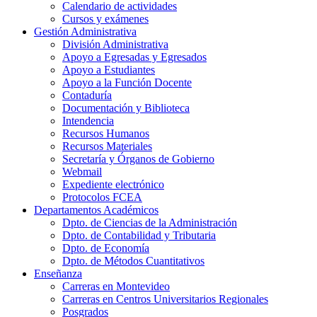
Calendario de actividades
Cursos y exámenes
Gestión Administrativa
División Administrativa
Apoyo a Egresadas y Egresados
Apoyo a Estudiantes
Apoyo a la Función Docente
Contaduría
Documentación y Biblioteca
Intendencia
Recursos Humanos
Recursos Materiales
Secretaría y Órganos de Gobierno
Webmail
Expediente electrónico
Protocolos FCEA
Departamentos Académicos
Dpto. de Ciencias de la Administración
Dpto. de Contabilidad y Tributaria
Dpto. de Economía
Dpto. de Métodos Cuantitativos
Enseñanza
Carreras en Montevideo
Carreras en Centros Universitarios Regionales
Posgrados