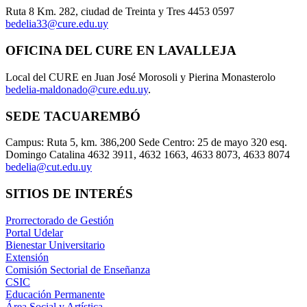
Ruta 8 Km. 282, ciudad de Treinta y Tres 4453 0597
bedelia33@cure.edu.uy
OFICINA DEL CURE EN LAVALLEJA
Local del CURE en Juan José Morosoli y Pierina Monasterolo
bedelia-maldonado@cure.edu.uy
.
SEDE TACUAREMBÓ
Campus: Ruta 5, km. 386,200 Sede Centro: 25 de mayo 320 esq.
Domingo Catalina 4632 3911, 4632 1663, 4633 8073, 4633 8074
bedelia@cut.edu.uy
SITIOS DE INTERÉS
Prorrectorado de Gestión
Portal Udelar
Bienestar Universitario
Extensión
Comisión Sectorial de Enseñanza
CSIC
Educación Permanente
Área Social y Artística