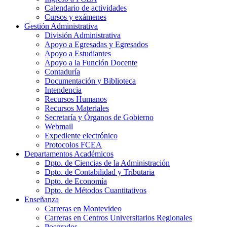
Calendario de actividades
Cursos y exámenes
Gestión Administrativa
División Administrativa
Apoyo a Egresadas y Egresados
Apoyo a Estudiantes
Apoyo a la Función Docente
Contaduría
Documentación y Biblioteca
Intendencia
Recursos Humanos
Recursos Materiales
Secretaría y Órganos de Gobierno
Webmail
Expediente electrónico
Protocolos FCEA
Departamentos Académicos
Dpto. de Ciencias de la Administración
Dpto. de Contabilidad y Tributaria
Dpto. de Economía
Dpto. de Métodos Cuantitativos
Enseñanza
Carreras en Montevideo
Carreras en Centros Universitarios Regionales
Posgrados