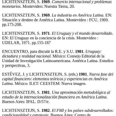
LICHTENSZTEJN, S.
1969
.
Comercio internacional y problemas
monetarios
. Montevideo: Nuestra Tierra, 20.
LICHTENSZTEJN, S.
1969
.
La industria en América Latina.
EN:
Situación y destino de América Latina. Montevideo : FCU, 1969.
pp.175-208.
LICHTENSZTEJN, S.
1971
.
El Uruguay y el mundo desarrollado
.
EN: El Uruguay en la conciencia de la crisis. Montevideo :
UDELAR, 1971. pp.155-187
ENCUENTRO, para discutir la R.E. y S.U.
1981
.
Uruguay:
dictadura y realidad nacional
. México: Consejo Editorial de la
Unidad de Investigación Latinoamericana. América Latina. Estudios
y perspectivas, 3.
ESTÉVEZ, J. y LICHTENSZTEJN, S. (eds.)
1981
.
Nueva fase del
capital financiero: elementos teóricos y experiencias en
América
Latina
. México: ILET: CEESTEM: Nueva imagen.
LICHTENSZTEJN, S.
1981
.
Una aproximación metodológica al
estudio de la internacionalización financiera en América
Latina
.
Buenos Aires: IPAL. D/57/e.
LICHTENSZTEJN, S.
1982
.
El FMI y los países subdesarrollados:
condicionalidad y estrategia
. Buenos Aires: Centro de