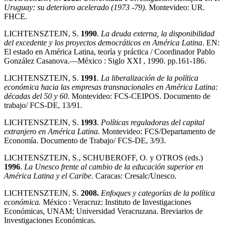
Uruguay: su deterioro acelerado (1973 -79).
Montevideo: UR.
FHCE.
LICHTENSZTEJN, S.
1990
.
La deuda externa, la disponibilidad
del excedente y los proyectos democráticos en América Latina
. EN:
El estado en América Latina, teoría y práctica / Coordinador Pablo
González Casanova.—México : Siglo XXI , 1990. pp.161-186.
LICHTENSZTEJN, S.
1991
.
La liberalización de la política
económica hacia las empresas transnacionales en América Latina:
décadas del 50 y 60.
Montevideo: FCS-CEIPOS. Documento de
trabajo/ FCS-DE, 13/91.
LICHTENSZTEJN, S.
1993
.
Políticas reguladoras del capital
extranjero en América Latina.
Montevideo: FCS/Departamento de
Economía. Documento de Trabajo/ FCS-DE, 3/93.
LICHTENSZTEJN, S., SCHUBEROFF, O. y OTROS (eds.)
1996
.
La Unesco frente al cambio de la educación superior en
América Latina y el Caribe
. Caracas: Cresalc/Unesco.
LICHTENSZTEJN, S.
2008.
Enfoques y categorías de la política
económica.
México : Veracruz: Instituto de Investigaciones
Económicas, UNAM; Universidad Veracruzana. Breviarios de
Investigaciones Económicas.