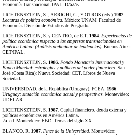
Economía Transnacional: IPAL. D/62/e.
LICHTENSZTEJN, S. , ARRIGHI, G., Y OTROS (eds.)
1982
.
Lecturas de política económica
. México: UNAM. Facultad de
Economía. División de Estudios de Posgrado.
LICHTENSZTEJN, S. y CENTRO, de E.T.
1984
.
Experiencias de
política económica respecto a las empresas transnacionales
en
América Latina:
(Análisis preliminar de tendencias)
. Buenos Aires:
CET/IPAL.
LICHTENSZTEJN, S.
1986
.
Fondo Monetario Internacional y
Banco Mundial: estrategias y políticas del poder
financiero.
San
José (Costa Rica): Nueva Sociedad: CET. Libros de Nueva
Sociedad.
UNIVERSIDAD, de la República (Uruguay). FCEA.
1986
.
U
ruguay: situación económica actual y perspectivas
. Montevideo:
UDELAR.
LICHTENSZTEJN, S.
1987
. Capital financiero, deuda externa y
políticas económicas en América Latina.
2a. ed. Montevideo: EBO. Temas del siglo XX.
BLANCO, R.
1987
.
Fines de la Universidad.
Montevideo: