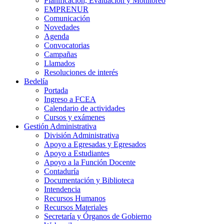
Planificación, Evaluación y Monitoreo
EMPRENUR
Comunicación
Novedades
Agenda
Convocatorias
Campañas
Llamados
Resoluciones de interés
Bedelía
Portada
Ingreso a FCEA
Calendario de actividades
Cursos y exámenes
Gestión Administrativa
División Administrativa
Apoyo a Egresadas y Egresados
Apoyo a Estudiantes
Apoyo a la Función Docente
Contaduría
Documentación y Biblioteca
Intendencia
Recursos Humanos
Recursos Materiales
Secretaría y Órganos de Gobierno