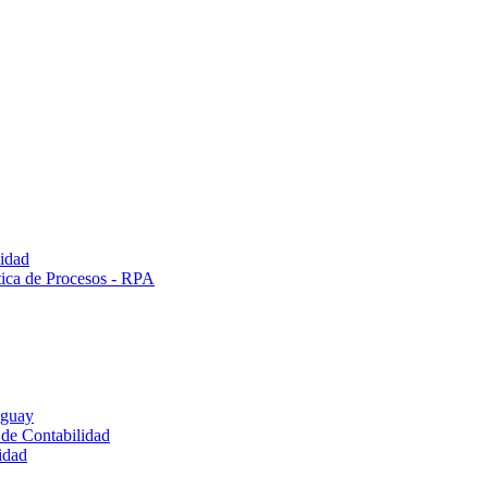
lidad
tica de Procesos - RPA
uguay
 de Contabilidad
idad