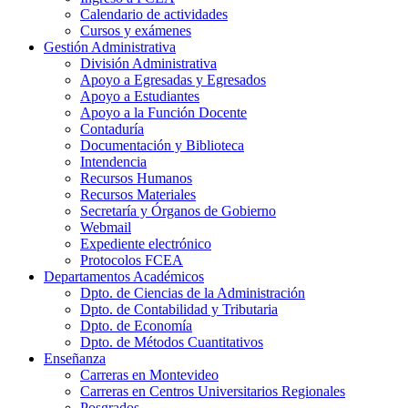
Calendario de actividades
Cursos y exámenes
Gestión Administrativa
División Administrativa
Apoyo a Egresadas y Egresados
Apoyo a Estudiantes
Apoyo a la Función Docente
Contaduría
Documentación y Biblioteca
Intendencia
Recursos Humanos
Recursos Materiales
Secretaría y Órganos de Gobierno
Webmail
Expediente electrónico
Protocolos FCEA
Departamentos Académicos
Dpto. de Ciencias de la Administración
Dpto. de Contabilidad y Tributaria
Dpto. de Economía
Dpto. de Métodos Cuantitativos
Enseñanza
Carreras en Montevideo
Carreras en Centros Universitarios Regionales
Posgrados