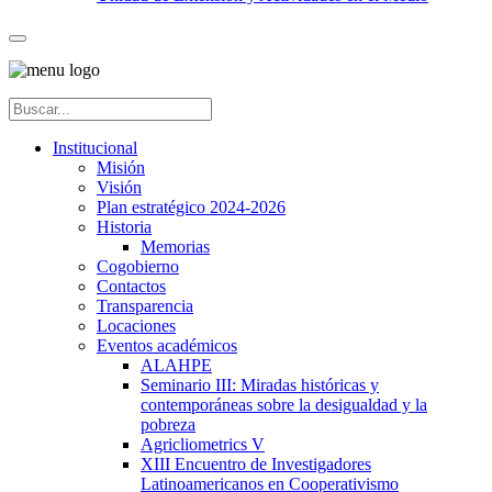
Institucional
Misión
Visión
Plan estratégico 2024-2026
Historia
Memorias
Cogobierno
Contactos
Transparencia
Locaciones
Eventos académicos
ALAHPE
Seminario III: Miradas históricas y
contemporáneas sobre la desigualdad y la
pobreza
Agricliometrics V
XIII Encuentro de Investigadores
Latinoamericanos en Cooperativismo