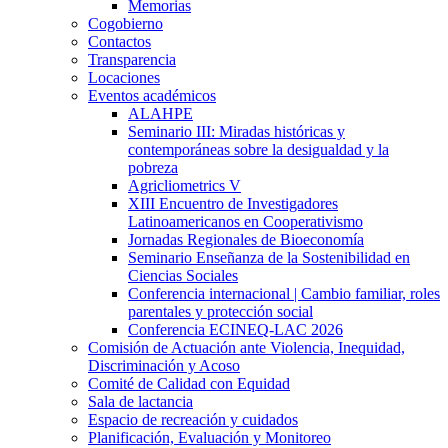
Memorias
Cogobierno
Contactos
Transparencia
Locaciones
Eventos académicos
ALAHPE
Seminario III: Miradas históricas y
contemporáneas sobre la desigualdad y la
pobreza
Agricliometrics V
XIII Encuentro de Investigadores
Latinoamericanos en Cooperativismo
Jornadas Regionales de Bioeconomía
Seminario Enseñanza de la Sostenibilidad en
Ciencias Sociales
Conferencia internacional | Cambio familiar, roles
parentales y protección social
Conferencia ECINEQ-LAC 2026
Comisión de Actuación ante Violencia, Inequidad,
Discriminación y Acoso
Comité de Calidad con Equidad
Sala de lactancia
Espacio de recreación y cuidados
Planificación, Evaluación y Monitoreo