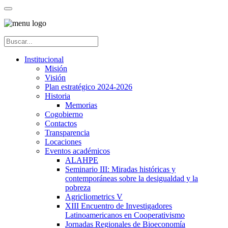
Institucional
Misión
Visión
Plan estratégico 2024-2026
Historia
Memorias
Cogobierno
Contactos
Transparencia
Locaciones
Eventos académicos
ALAHPE
Seminario III: Miradas históricas y
contemporáneas sobre la desigualdad y la
pobreza
Agricliometrics V
XIII Encuentro de Investigadores
Latinoamericanos en Cooperativismo
Jornadas Regionales de Bioeconomía