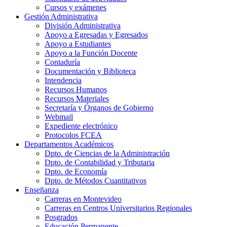
Cursos y exámenes
Gestión Administrativa
División Administrativa
Apoyo a Egresadas y Egresados
Apoyo a Estudiantes
Apoyo a la Función Docente
Contaduría
Documentación y Biblioteca
Intendencia
Recursos Humanos
Recursos Materiales
Secretaría y Órganos de Gobierno
Webmail
Expediente electrónico
Protocolos FCEA
Departamentos Académicos
Dpto. de Ciencias de la Administración
Dpto. de Contabilidad y Tributaria
Dpto. de Economía
Dpto. de Métodos Cuantitativos
Enseñanza
Carreras en Montevideo
Carreras en Centros Universitarios Regionales
Posgrados
Educación Permanente