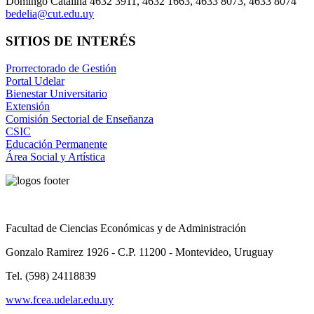
Domingo Catalina 4632 3911, 4632 1663, 4633 8073, 4633 8074
bedelia@cut.edu.uy
SITIOS DE INTERÉS
Prorrectorado de Gestión
Portal Udelar
Bienestar Universitario
Extensión
Comisión Sectorial de Enseñanza
CSIC
Educación Permanente
Área Social y Artística
Facultad de Ciencias Económicas y de Administración
Gonzalo Ramirez 1926 - C.P. 11200 - Montevideo, Uruguay
Tel. (598) 24118839
www.fcea.udelar.edu.uy