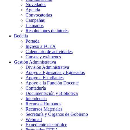
Novedades
Agenda
Convocatorias
Campañas
Llamados
Resoluciones de interés
Bedelía
Portada
Ingreso a FCEA
Calendario de actividades
Cursos y exámenes
Gestión Administrativa
División Administrativa
Apoyo a Egresadas y Egresados
Apoyo a Estudiantes
Apoyo a la Función Docente
Contaduría
Documentación y Biblioteca
Intendencia
Recursos Humanos
Recursos Materiales
Secretaría y Órganos de Gobierno
Webmail
Expediente electrónico
Protocolos FCEA