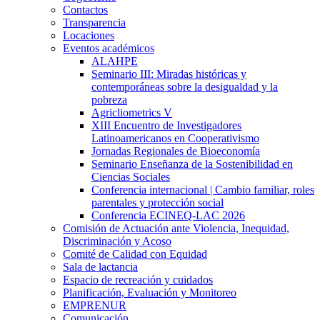
Contactos
Transparencia
Locaciones
Eventos académicos
ALAHPE
Seminario III: Miradas históricas y
contemporáneas sobre la desigualdad y la
pobreza
Agricliometrics V
XIII Encuentro de Investigadores
Latinoamericanos en Cooperativismo
Jornadas Regionales de Bioeconomía
Seminario Enseñanza de la Sostenibilidad en
Ciencias Sociales
Conferencia internacional | Cambio familiar, roles
parentales y protección social
Conferencia ECINEQ-LAC 2026
Comisión de Actuación ante Violencia, Inequidad,
Discriminación y Acoso
Comité de Calidad con Equidad
Sala de lactancia
Espacio de recreación y cuidados
Planificación, Evaluación y Monitoreo
EMPRENUR
Comunicación