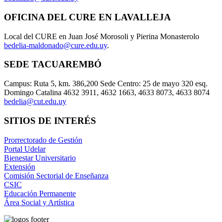
OFICINA DEL CURE EN LAVALLEJA
Local del CURE en Juan José Morosoli y Pierina Monasterolo
bedelia-maldonado@cure.edu.uy
.
SEDE TACUAREMBÓ
Campus: Ruta 5, km. 386,200 Sede Centro: 25 de mayo 320 esq.
Domingo Catalina 4632 3911, 4632 1663, 4633 8073, 4633 8074
bedelia@cut.edu.uy
SITIOS DE INTERÉS
Prorrectorado de Gestión
Portal Udelar
Bienestar Universitario
Extensión
Comisión Sectorial de Enseñanza
CSIC
Educación Permanente
Área Social y Artística