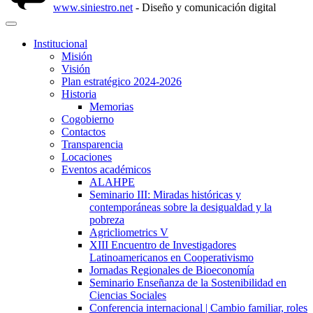
www.siniestro.net
- Diseño y comunicación digital
Institucional
Misión
Visión
Plan estratégico 2024-2026
Historia
Memorias
Cogobierno
Contactos
Transparencia
Locaciones
Eventos académicos
ALAHPE
Seminario III: Miradas históricas y
contemporáneas sobre la desigualdad y la
pobreza
Agricliometrics V
XIII Encuentro de Investigadores
Latinoamericanos en Cooperativismo
Jornadas Regionales de Bioeconomía
Seminario Enseñanza de la Sostenibilidad en
Ciencias Sociales
Conferencia internacional | Cambio familiar, roles