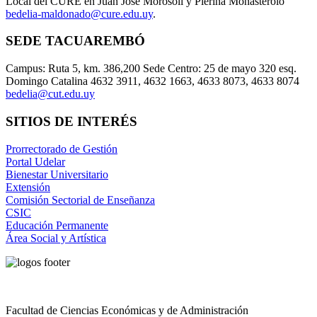
Local del CURE en Juan José Morosoli y Pierina Monasterolo
bedelia-maldonado@cure.edu.uy
.
SEDE TACUAREMBÓ
Campus: Ruta 5, km. 386,200 Sede Centro: 25 de mayo 320 esq.
Domingo Catalina 4632 3911, 4632 1663, 4633 8073, 4633 8074
bedelia@cut.edu.uy
SITIOS DE INTERÉS
Prorrectorado de Gestión
Portal Udelar
Bienestar Universitario
Extensión
Comisión Sectorial de Enseñanza
CSIC
Educación Permanente
Área Social y Artística
Facultad de Ciencias Económicas y de Administración