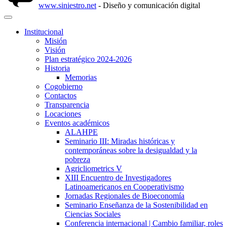
www.siniestro.net
- Diseño y comunicación digital
Institucional
Misión
Visión
Plan estratégico 2024-2026
Historia
Memorias
Cogobierno
Contactos
Transparencia
Locaciones
Eventos académicos
ALAHPE
Seminario III: Miradas históricas y
contemporáneas sobre la desigualdad y la
pobreza
Agricliometrics V
XIII Encuentro de Investigadores
Latinoamericanos en Cooperativismo
Jornadas Regionales de Bioeconomía
Seminario Enseñanza de la Sostenibilidad en
Ciencias Sociales
Conferencia internacional | Cambio familiar, roles