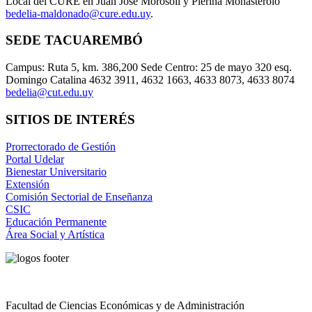
Local del CURE en Juan José Morosoli y Pierina Monasterolo
bedelia-maldonado@cure.edu.uy
.
SEDE TACUAREMBÓ
Campus: Ruta 5, km. 386,200 Sede Centro: 25 de mayo 320 esq.
Domingo Catalina 4632 3911, 4632 1663, 4633 8073, 4633 8074
bedelia@cut.edu.uy
SITIOS DE INTERÉS
Prorrectorado de Gestión
Portal Udelar
Bienestar Universitario
Extensión
Comisión Sectorial de Enseñanza
CSIC
Educación Permanente
Área Social y Artística
Facultad de Ciencias Económicas y de Administración