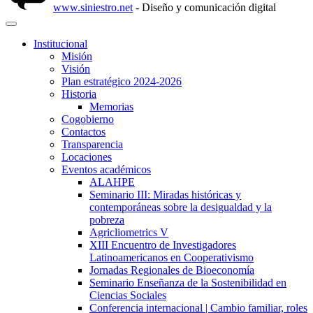
www.siniestro.net
- Diseño y comunicación digital
Institucional
Misión
Visión
Plan estratégico 2024-2026
Historia
Memorias
Cogobierno
Contactos
Transparencia
Locaciones
Eventos académicos
ALAHPE
Seminario III: Miradas históricas y
contemporáneas sobre la desigualdad y la
pobreza
Agricliometrics V
XIII Encuentro de Investigadores
Latinoamericanos en Cooperativismo
Jornadas Regionales de Bioeconomía
Seminario Enseñanza de la Sostenibilidad en
Ciencias Sociales
Conferencia internacional | Cambio familiar, roles