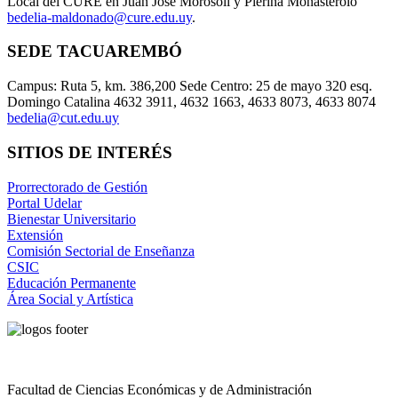
Local del CURE en Juan José Morosoli y Pierina Monasterolo
bedelia-maldonado@cure.edu.uy
.
SEDE TACUAREMBÓ
Campus: Ruta 5, km. 386,200 Sede Centro: 25 de mayo 320 esq.
Domingo Catalina 4632 3911, 4632 1663, 4633 8073, 4633 8074
bedelia@cut.edu.uy
SITIOS DE INTERÉS
Prorrectorado de Gestión
Portal Udelar
Bienestar Universitario
Extensión
Comisión Sectorial de Enseñanza
CSIC
Educación Permanente
Área Social y Artística
Facultad de Ciencias Económicas y de Administración