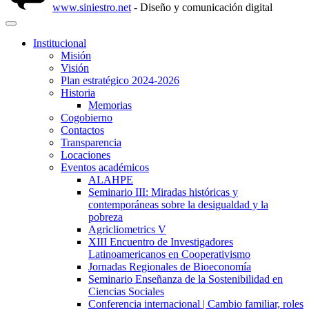
www.siniestro.net
- Diseño y comunicación digital
Institucional
Misión
Visión
Plan estratégico 2024-2026
Historia
Memorias
Cogobierno
Contactos
Transparencia
Locaciones
Eventos académicos
ALAHPE
Seminario III: Miradas históricas y
contemporáneas sobre la desigualdad y la
pobreza
Agricliometrics V
XIII Encuentro de Investigadores
Latinoamericanos en Cooperativismo
Jornadas Regionales de Bioeconomía
Seminario Enseñanza de la Sostenibilidad en
Ciencias Sociales
Conferencia internacional | Cambio familiar, roles