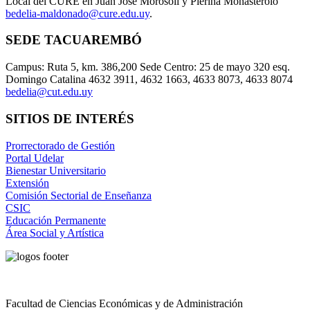
Local del CURE en Juan José Morosoli y Pierina Monasterolo
bedelia-maldonado@cure.edu.uy
.
SEDE TACUAREMBÓ
Campus: Ruta 5, km. 386,200 Sede Centro: 25 de mayo 320 esq.
Domingo Catalina 4632 3911, 4632 1663, 4633 8073, 4633 8074
bedelia@cut.edu.uy
SITIOS DE INTERÉS
Prorrectorado de Gestión
Portal Udelar
Bienestar Universitario
Extensión
Comisión Sectorial de Enseñanza
CSIC
Educación Permanente
Área Social y Artística
Facultad de Ciencias Económicas y de Administración