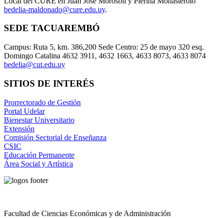
Local del CURE en Juan José Morosoli y Pierina Monasterolo
bedelia-maldonado@cure.edu.uy
.
SEDE TACUAREMBÓ
Campus: Ruta 5, km. 386,200 Sede Centro: 25 de mayo 320 esq.
Domingo Catalina 4632 3911, 4632 1663, 4633 8073, 4633 8074
bedelia@cut.edu.uy
SITIOS DE INTERÉS
Prorrectorado de Gestión
Portal Udelar
Bienestar Universitario
Extensión
Comisión Sectorial de Enseñanza
CSIC
Educación Permanente
Área Social y Artística
Facultad de Ciencias Económicas y de Administración