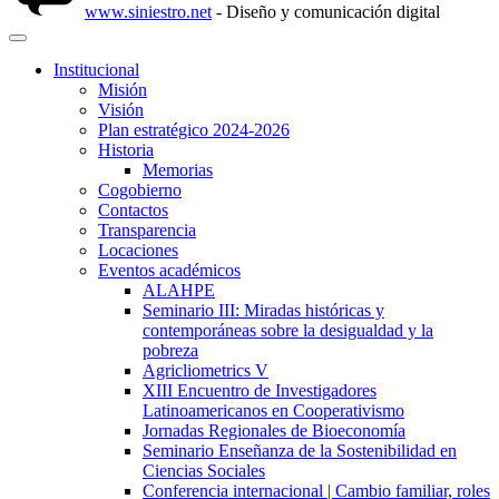
www.siniestro.net
- Diseño y comunicación digital
Institucional
Misión
Visión
Plan estratégico 2024-2026
Historia
Memorias
Cogobierno
Contactos
Transparencia
Locaciones
Eventos académicos
ALAHPE
Seminario III: Miradas históricas y
contemporáneas sobre la desigualdad y la
pobreza
Agricliometrics V
XIII Encuentro de Investigadores
Latinoamericanos en Cooperativismo
Jornadas Regionales de Bioeconomía
Seminario Enseñanza de la Sostenibilidad en
Ciencias Sociales
Conferencia internacional | Cambio familiar, roles