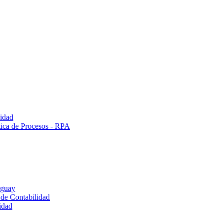
lidad
tica de Procesos - RPA
uguay
 de Contabilidad
idad