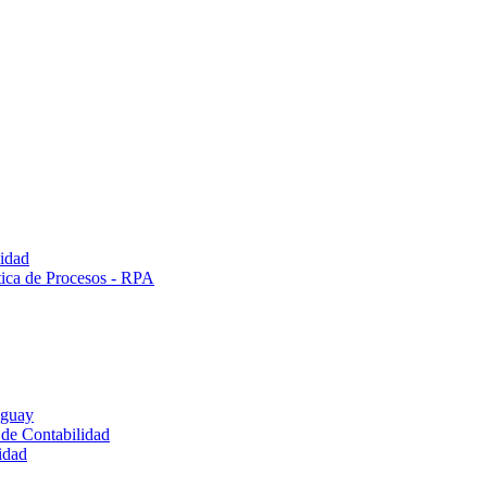
lidad
tica de Procesos - RPA
uguay
 de Contabilidad
idad