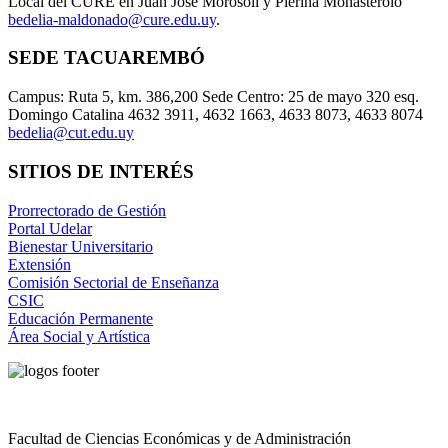
Local del CURE en Juan José Morosoli y Pierina Monasterolo
bedelia-maldonado@cure.edu.uy
.
SEDE TACUAREMBÓ
Campus: Ruta 5, km. 386,200 Sede Centro: 25 de mayo 320 esq.
Domingo Catalina 4632 3911, 4632 1663, 4633 8073, 4633 8074
bedelia@cut.edu.uy
SITIOS DE INTERÉS
Prorrectorado de Gestión
Portal Udelar
Bienestar Universitario
Extensión
Comisión Sectorial de Enseñanza
CSIC
Educación Permanente
Área Social y Artística
Facultad de Ciencias Económicas y de Administración