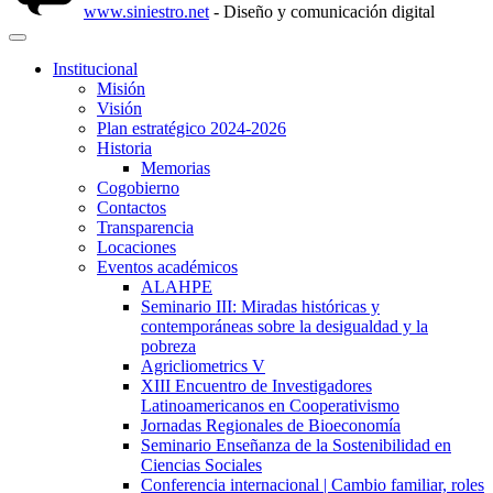
www.siniestro.net
- Diseño y comunicación digital
Institucional
Misión
Visión
Plan estratégico 2024-2026
Historia
Memorias
Cogobierno
Contactos
Transparencia
Locaciones
Eventos académicos
ALAHPE
Seminario III: Miradas históricas y
contemporáneas sobre la desigualdad y la
pobreza
Agricliometrics V
XIII Encuentro de Investigadores
Latinoamericanos en Cooperativismo
Jornadas Regionales de Bioeconomía
Seminario Enseñanza de la Sostenibilidad en
Ciencias Sociales
Conferencia internacional | Cambio familiar, roles