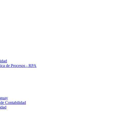
lidad
tica de Procesos - RPA
uguay
 de Contabilidad
idad