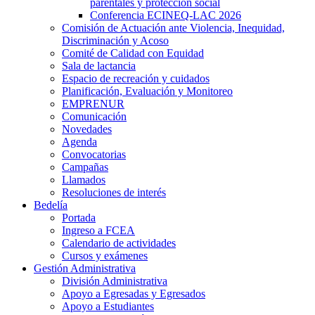
parentales y protección social
Conferencia ECINEQ-LAC 2026
Comisión de Actuación ante Violencia, Inequidad,
Discriminación y Acoso
Comité de Calidad con Equidad
Sala de lactancia
Espacio de recreación y cuidados
Planificación, Evaluación y Monitoreo
EMPRENUR
Comunicación
Novedades
Agenda
Convocatorias
Campañas
Llamados
Resoluciones de interés
Bedelía
Portada
Ingreso a FCEA
Calendario de actividades
Cursos y exámenes
Gestión Administrativa
División Administrativa
Apoyo a Egresadas y Egresados
Apoyo a Estudiantes