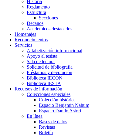
Historia
Reglamento
Estructura
Secciones
Decanos
Académicos destacados
Homenajes
Reconocimientos
Servicios
Alfabetización informacional
Apoyo al tesista
Sala de lectura
Solicitud de bibliografía
Préstamos y devolución
Biblioteca IECON
Biblioteca IESTA
Recursos de información
Colecciones especiales
Colección histórica
Espacio Benjamin Nahum
Espacio Danilo Astori
En línea
Bases de datos
Revistas
Boletín