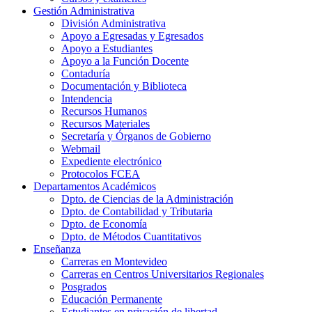
Gestión Administrativa
División Administrativa
Apoyo a Egresadas y Egresados
Apoyo a Estudiantes
Apoyo a la Función Docente
Contaduría
Documentación y Biblioteca
Intendencia
Recursos Humanos
Recursos Materiales
Secretaría y Órganos de Gobierno
Webmail
Expediente electrónico
Protocolos FCEA
Departamentos Académicos
Dpto. de Ciencias de la Administración
Dpto. de Contabilidad y Tributaria
Dpto. de Economía
Dpto. de Métodos Cuantitativos
Enseñanza
Carreras en Montevideo
Carreras en Centros Universitarios Regionales
Posgrados
Educación Permanente
Estudiantes en privación de libertad