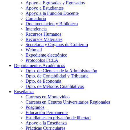
Apoyo a Egresadas y Egresados
Apoyo a Estudiantes
Apoyo a la Función Docente
Contaduría
Documentación y Biblioteca
Intendencia
Recursos Humanos
Recursos Materiales
Secretaría y Órganos de Gobierno
Webmail
Expediente electrónico
Protocolos FCEA
Departamentos Académicos
Dpto. de Ciencias de la Administración
Dpto. de Contabilidad y Tributaria
Dpto. de Economía
Dpto. de Métodos Cuantitativos
Enseñanza
Carreras en Montevideo
Carreras en Centros Universitarios Regionales
Posgrados
Educación Permanente
Estudiantes en privación de libertad
Apoyo a la Enseñanza
Prácticas Curriculares