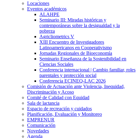
Locaciones
Eventos académicos
ALAHPE
Seminario III: Miradas históricas y
contemporáneas sobre la desigualdad y la
pobreza
Agricliometrics V
XIII Encuentro de Investigadores
Latinoamericanos en Cooperativismo
Jornadas Regionales de Bioeconomía
Seminario Enseñanza de la Sostenibilidad en
Ciencias Sociales
Conferencia internacional | Cambio familiar, roles
parentales y protección social
Conferencia ECINEQ-LAC 2026
Comisión de Actuación ante Violencia, Inequidad,
Discriminación y Acoso
Comité de Calidad con Equidad
Sala de lactancia
Espacio de recreación y cuidados
Planificación, Evaluación y Monitoreo
EMPRENUR
Comunicación
Novedades
Agenda