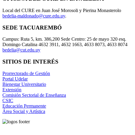
Local del CURE en Juan José Morosoli y Pierina Monasterolo
bedelia-maldonado@cure.edu.uy
.
SEDE TACUAREMBÓ
Campus: Ruta 5, km. 386,200 Sede Centro: 25 de mayo 320 esq.
Domingo Catalina 4632 3911, 4632 1663, 4633 8073, 4633 8074
bedelia@cut.edu.uy
SITIOS DE INTERÉS
Prorrectorado de Gestión
Portal Udelar
Bienestar Universitario
Extensión
Comisión Sectorial de Enseñanza
CSIC
Educación Permanente
Área Social y Artística