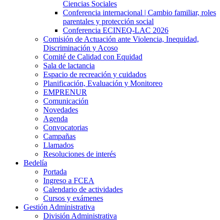
Ciencias Sociales
Conferencia internacional | Cambio familiar, roles
parentales y protección social
Conferencia ECINEQ-LAC 2026
Comisión de Actuación ante Violencia, Inequidad,
Discriminación y Acoso
Comité de Calidad con Equidad
Sala de lactancia
Espacio de recreación y cuidados
Planificación, Evaluación y Monitoreo
EMPRENUR
Comunicación
Novedades
Agenda
Convocatorias
Campañas
Llamados
Resoluciones de interés
Bedelía
Portada
Ingreso a FCEA
Calendario de actividades
Cursos y exámenes
Gestión Administrativa
División Administrativa