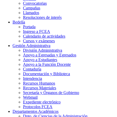
Convocatorias
Campañas
Llamados
Resoluciones de interés
Bedelía
Portada
Ingreso a FCEA
Calendario de actividades
Cursos y exámenes
Gestión Administrativa
División Administrativa
Apoyo a Egresadas y Egresados
Apoyo a Estudiantes
Apoyo a la Función Docente
Contaduría
Documentación y Biblioteca
Intendencia
Recursos Humanos
Recursos Materiales
Secretaría y Órganos de Gobierno
Webmail
Expediente electrónico
Protocolos FCEA
Departamentos Académicos
Dpto. de Ciencias de la Administración