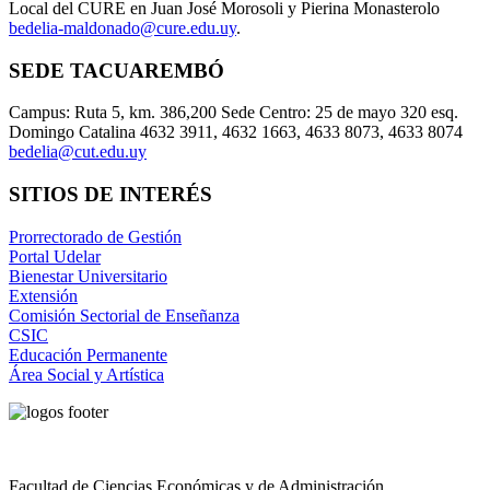
Local del CURE en Juan José Morosoli y Pierina Monasterolo
bedelia-maldonado@cure.edu.uy
.
SEDE TACUAREMBÓ
Campus: Ruta 5, km. 386,200 Sede Centro: 25 de mayo 320 esq.
Domingo Catalina 4632 3911, 4632 1663, 4633 8073, 4633 8074
bedelia@cut.edu.uy
SITIOS DE INTERÉS
Prorrectorado de Gestión
Portal Udelar
Bienestar Universitario
Extensión
Comisión Sectorial de Enseñanza
CSIC
Educación Permanente
Área Social y Artística
Facultad de Ciencias Económicas y de Administración