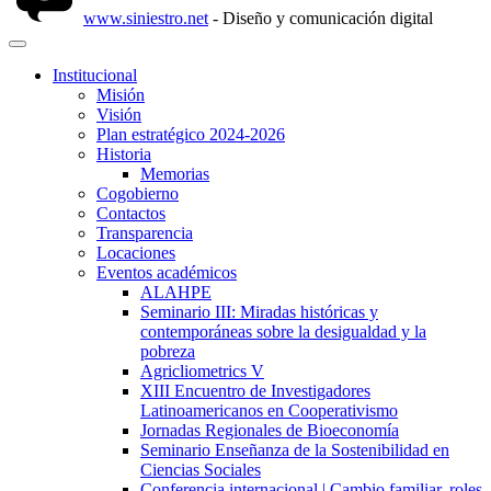
www.siniestro.net
- Diseño y comunicación digital
Institucional
Misión
Visión
Plan estratégico 2024-2026
Historia
Memorias
Cogobierno
Contactos
Transparencia
Locaciones
Eventos académicos
ALAHPE
Seminario III: Miradas históricas y
contemporáneas sobre la desigualdad y la
pobreza
Agricliometrics V
XIII Encuentro de Investigadores
Latinoamericanos en Cooperativismo
Jornadas Regionales de Bioeconomía
Seminario Enseñanza de la Sostenibilidad en
Ciencias Sociales
Conferencia internacional | Cambio familiar, roles