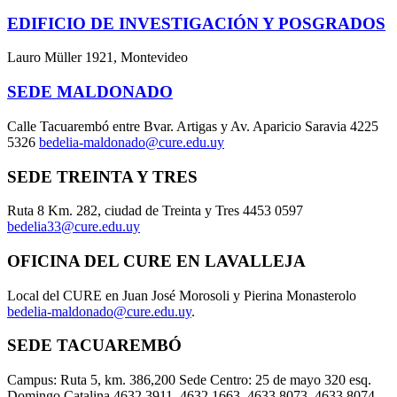
EDIFICIO DE INVESTIGACIÓN Y POSGRADOS
Lauro Müller 1921, Montevideo
SEDE MALDONADO
Calle Tacuarembó entre Bvar. Artigas y Av. Aparicio Saravia 4225
5326
bedelia-maldonado@cure.edu.uy
SEDE TREINTA Y TRES
Ruta 8 Km. 282, ciudad de Treinta y Tres 4453 0597
bedelia33@cure.edu.uy
OFICINA DEL CURE EN LAVALLEJA
Local del CURE en Juan José Morosoli y Pierina Monasterolo
bedelia-maldonado@cure.edu.uy
.
SEDE TACUAREMBÓ
Campus: Ruta 5, km. 386,200 Sede Centro: 25 de mayo 320 esq.
Domingo Catalina 4632 3911, 4632 1663, 4633 8073, 4633 8074