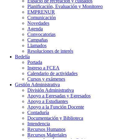
Espacio de recreación y cuidados
Planificación, Evaluación y Monitoreo
EMPRENUR
Comunicación
Novedades
Agenda
Convocatorias
Campañas
Llamados
Resoluciones de interés
Bedelía
Portada
Ingreso a FCEA
Calendario de actividades
Cursos y exámenes
Gestión Administrativa
División Administrativa
Apoyo a Egresadas y Egresados
Apoyo a Estudiantes
Apoyo a la Función Docente
Contaduría
Documentación y Biblioteca
Intendencia
Recursos Humanos
Recursos Materiales