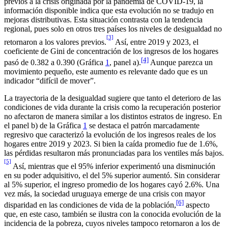
previos a la crisis originada por la pandemia de COVID-19, la
información disponible indica que esta evolución no se tradujo en
mejoras distributivas. Esta situación contrasta con la tendencia
regional, pues solo en otros tres países los niveles de desigualdad no
[3]
retornaron a los valores previos.
Así, entre 2019 y 2023, el
coeficiente de Gini de concentración de los ingresos de los hogares
[4]
pasó de 0.382 a 0.390 (Gráfica
1
, panel a).
Aunque parezca un
movimiento pequeño, este aumento es relevante dado que es un
indicador “difícil de mover”.
La trayectoria de la desigualdad sugiere que tanto el deterioro de las
condiciones de vida durante la crisis como la recuperación posterior
no afectaron de manera similar a los distintos estratos de ingreso. En
el panel b) de la Gráfica
1
se destaca el patrón marcadamente
regresivo que caracterizó la evolución de los ingresos reales de los
hogares entre 2019 y 2023. Si bien la caída promedio fue de 1.6%,
las pérdidas resultaron más pronunciadas para los ventiles más bajos.
[5]
Así, mientras que el 95% inferior experimentó una disminución
en su poder adquisitivo, el del 5% superior aumentó. Sin considerar
al 5% superior, el ingreso promedio de los hogares cayó 2.6%. Una
vez más, la sociedad uruguaya emerge de una crisis con mayor
[6]
disparidad en las condiciones de vida de la población,
aspecto
que, en este caso, también se ilustra con la conocida evolución de la
incidencia de la pobreza, cuyos niveles tampoco retornaron a los de