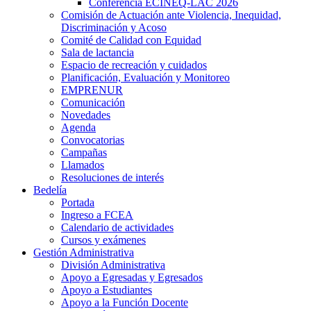
Conferencia ECINEQ-LAC 2026
Comisión de Actuación ante Violencia, Inequidad,
Discriminación y Acoso
Comité de Calidad con Equidad
Sala de lactancia
Espacio de recreación y cuidados
Planificación, Evaluación y Monitoreo
EMPRENUR
Comunicación
Novedades
Agenda
Convocatorias
Campañas
Llamados
Resoluciones de interés
Bedelía
Portada
Ingreso a FCEA
Calendario de actividades
Cursos y exámenes
Gestión Administrativa
División Administrativa
Apoyo a Egresadas y Egresados
Apoyo a Estudiantes
Apoyo a la Función Docente