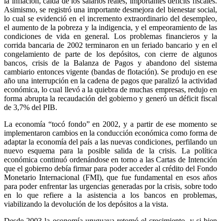
la inflación, caída de los salarios reales, importantes déficits fiscales.
Asimismo, se registró una importante desmejora del bienestar social,
lo cual se evidenció en el incremento extraordinario del desempleo,
el aumento de la pobreza y la indigencia, y el empeoramiento de las
condiciones de vida en general. Los problemas financieros y la
corrida bancaria de 2002 terminaron en un feriado bancario y en el
congelamiento de parte de los depósitos, con cierre de algunos
bancos, crisis de la Balanza de Pagos y abandono del sistema
cambiario entonces vigente (bandas de flotación). Se produjo en ese
año una interrupción en la cadena de pagos que paralizó la actividad
económica, lo cual llevó a la quiebra de muchas empresas, redujo en
forma abrupta la recaudación del gobierno y generó un déficit fiscal
de 3,7% del PIB.
La economía “tocó fondo” en 2002, y a partir de ese momento se
implementaron cambios en la conducción económica como forma de
adaptar la economía del país a las nuevas condiciones, perfilando un
nuevo esquema para la posible salida de la crisis. La política
económica continuó ordenándose en torno a las Cartas de Intención
que el gobierno debía firmar para poder acceder al crédito del Fondo
Monetario Internacional (FMI), que fue fundamental en esos años
para poder enfrentar las urgencias generadas por la crisis, sobre todo
en lo que refiere a la asistencia a los bancos en problemas,
viabilizando la devolución de los depósitos a la vista.
Desde 2003 la economía uruguaya retomó el crecimiento, y si bien