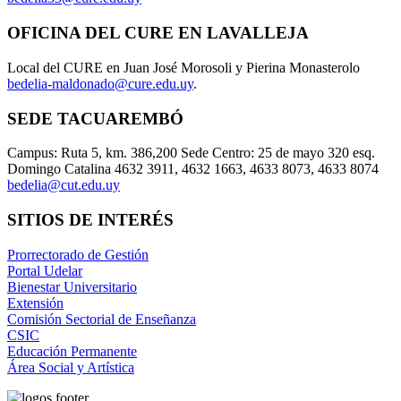
OFICINA DEL CURE EN LAVALLEJA
Local del CURE en Juan José Morosoli y Pierina Monasterolo
bedelia-maldonado@cure.edu.uy
.
SEDE TACUAREMBÓ
Campus: Ruta 5, km. 386,200 Sede Centro: 25 de mayo 320 esq.
Domingo Catalina 4632 3911, 4632 1663, 4633 8073, 4633 8074
bedelia@cut.edu.uy
SITIOS DE INTERÉS
Prorrectorado de Gestión
Portal Udelar
Bienestar Universitario
Extensión
Comisión Sectorial de Enseñanza
CSIC
Educación Permanente
Área Social y Artística