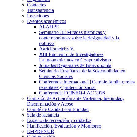
Contactos
Transparencia
Locaciones
Eventos académicos
ALAHPE
Seminario III: Miradas históricas y
contemporáneas sobre la desigualdad y la
pobreza
Agricliometrics V
XIII Encuentro de Investigadores
Latinoamericanos en Cooperativismo
Jornadas Regionales de Bioeconomía
Seminario Enseñanza de la Sostenibilidad en
Ciencias Sociales
Conferencia internacional | Cambio familiar, roles
parentales y protección social
Conferencia ECINEQ-LAC 2026
Comisión de Actuación ante Violencia, Inequidad,
Discriminación y Acoso
Comité de Calidad con Equidad
Sala de lactancia
Espacio de recreación y cuidados
Planificación, Evaluación y Monitoreo
EMPRENUR
Comunicación