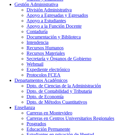
Gestión Administrativa
División Administrativa
Apoyo a Egresadas y Egresados
Apoyo a Estudiantes
Apoyo a la Función Docente
Contaduría
Documentación y Biblioteca
Intendencia
Recursos Humanos
Recursos Materiales
Secretaría y Órganos de Gobierno
Webmail
Expediente electrónico
Protocolos FCEA
Departamentos Académicos
Dpto. de Ciencias de la Administración
Dpto. de Contabilidad y Tributaria
Dpto. de Economía
Dpto. de Métodos Cuantitativos
Enseñanza
Carreras en Montevideo
Carreras en Centros Universitarios Regionales
Posgrados
Educación Permanente
Estudiantes en privación de libertad