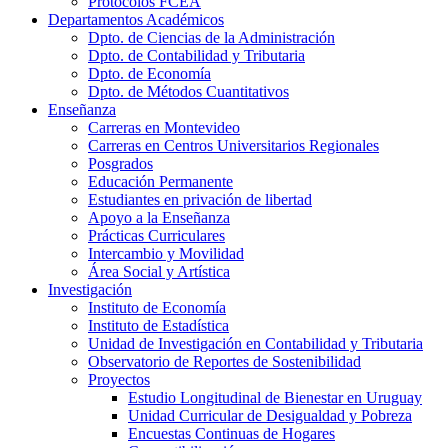
Protocolos FCEA
Departamentos Académicos
Dpto. de Ciencias de la Administración
Dpto. de Contabilidad y Tributaria
Dpto. de Economía
Dpto. de Métodos Cuantitativos
Enseñanza
Carreras en Montevideo
Carreras en Centros Universitarios Regionales
Posgrados
Educación Permanente
Estudiantes en privación de libertad
Apoyo a la Enseñanza
Prácticas Curriculares
Intercambio y Movilidad
Área Social y Artística
Investigación
Instituto de Economía
Instituto de Estadística
Unidad de Investigación en Contabilidad y Tributaria
Observatorio de Reportes de Sostenibilidad
Proyectos
Estudio Longitudinal de Bienestar en Uruguay
Unidad Curricular de Desigualdad y Pobreza
Encuestas Continuas de Hogares