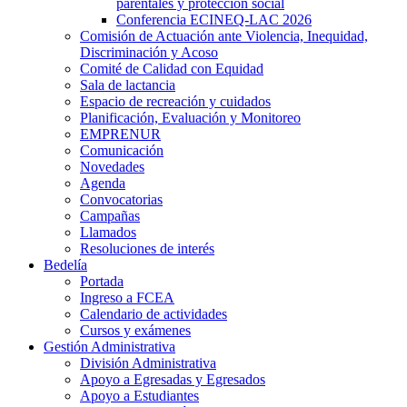
parentales y protección social
Conferencia ECINEQ-LAC 2026
Comisión de Actuación ante Violencia, Inequidad,
Discriminación y Acoso
Comité de Calidad con Equidad
Sala de lactancia
Espacio de recreación y cuidados
Planificación, Evaluación y Monitoreo
EMPRENUR
Comunicación
Novedades
Agenda
Convocatorias
Campañas
Llamados
Resoluciones de interés
Bedelía
Portada
Ingreso a FCEA
Calendario de actividades
Cursos y exámenes
Gestión Administrativa
División Administrativa
Apoyo a Egresadas y Egresados
Apoyo a Estudiantes