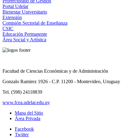
Prorrectorado de Gestión
Portal Udelar
Bienestar Universitario
Extensión
Comisión Sectorial de Enseñanza
CSIC
Educación Permanente
Área Social y Artística
Facultad de Ciencias Económicas y de Administración
Gonzalo Ramirez 1926 - C.P. 11200 - Montevideo, Uruguay
Tel. (598) 24118839
www.fcea.udelar.edu.uy
Mapa del Sitio
Área Privada
Facebook
Twitter