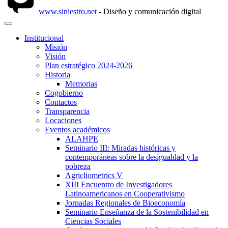
www.siniestro.net
- Diseño y comunicación digital
Institucional
Misión
Visión
Plan estratégico 2024-2026
Historia
Memorias
Cogobierno
Contactos
Transparencia
Locaciones
Eventos académicos
ALAHPE
Seminario III: Miradas históricas y
contemporáneas sobre la desigualdad y la
pobreza
Agricliometrics V
XIII Encuentro de Investigadores
Latinoamericanos en Cooperativismo
Jornadas Regionales de Bioeconomía
Seminario Enseñanza de la Sostenibilidad en
Ciencias Sociales