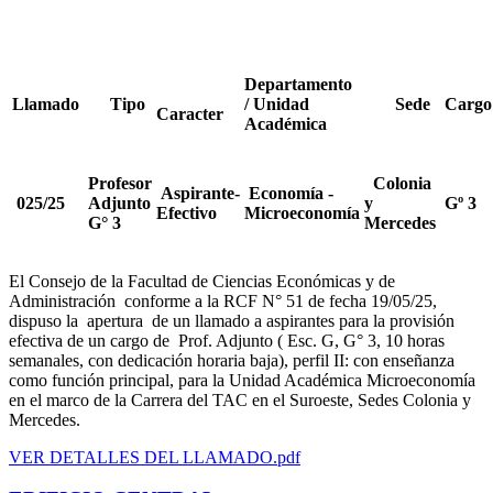
Departamento
Llamado
Tipo
/ Unidad
Sede
Cargo
Caracter
Académica
Profesor
Colonia
Aspirante-
Economía -
025/25
Adjunto
y
Gº 3
Efectivo
Microeconomía
G° 3
Mercedes
El Consejo de la Facultad de Ciencias Económicas y de
Administración conforme a la RCF N° 51 de fecha 19/05/25,
dispuso la apertura de un llamado a aspirantes para la provisión
efectiva de un cargo de Prof. Adjunto ( Esc. G, G° 3, 10 horas
semanales, con dedicación horaria baja), perfil II: con enseñanza
como función principal, para la Unidad Académica Microeconomía
en el marco de la Carrera del TAC en el Suroeste, Sedes Colonia y
Mercedes.
VER DETALLES DEL LLAMADO.pdf