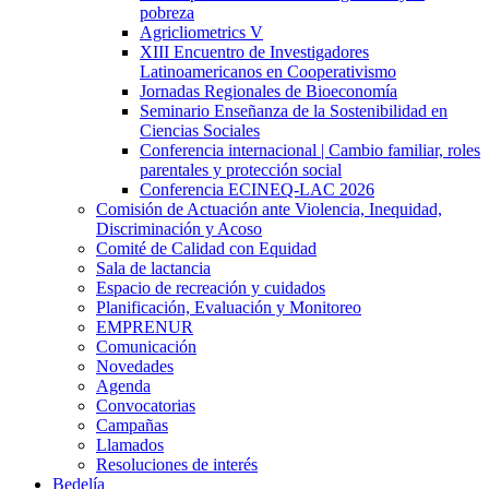
pobreza
Agricliometrics V
XIII Encuentro de Investigadores
Latinoamericanos en Cooperativismo
Jornadas Regionales de Bioeconomía
Seminario Enseñanza de la Sostenibilidad en
Ciencias Sociales
Conferencia internacional | Cambio familiar, roles
parentales y protección social
Conferencia ECINEQ-LAC 2026
Comisión de Actuación ante Violencia, Inequidad,
Discriminación y Acoso
Comité de Calidad con Equidad
Sala de lactancia
Espacio de recreación y cuidados
Planificación, Evaluación y Monitoreo
EMPRENUR
Comunicación
Novedades
Agenda
Convocatorias
Campañas
Llamados
Resoluciones de interés
Bedelía