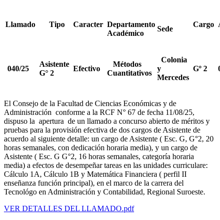
Llamado
Tipo
Caracter
Departamento
Cargo
Sede
Académico
Colonia
Asistente
Métodos
040/25
Efectivo
y
Gº 2
0
G° 2
Cuantitativos
Mercedes
El Consejo de la Facultad de Ciencias Económicas y de
Administración conforme a la RCF N° 67 de fecha 11/08/25,
dispuso la apertura de un llamado a concurso abierto de méritos y
pruebas para la provisión efectiva de dos cargos de Asistente de
acuerdo al siguiente detalle: un cargo de Asistente ( Esc. G, G°2, 20
horas semanales, con dedicación horaria media), y un cargo de
Asistente ( Esc. G G°2, 16 horas semanales, categoría horaria
media) a efectos de desempeñar tareas en las unidades curriculare:
Cálculo 1A, Cálculo 1B y Matemática Financiera ( perfil II
enseñanza función principal), en el marco de la carrera del
Tecnológo en Administración y Contabilidad, Regional Suroeste.
VER DETALLES DEL LLAMADO.pdf