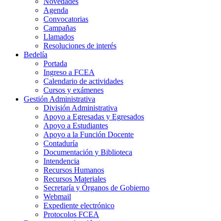
Novedades
Agenda
Convocatorias
Campañas
Llamados
Resoluciones de interés
Bedelía
Portada
Ingreso a FCEA
Calendario de actividades
Cursos y exámenes
Gestión Administrativa
División Administrativa
Apoyo a Egresadas y Egresados
Apoyo a Estudiantes
Apoyo a la Función Docente
Contaduría
Documentación y Biblioteca
Intendencia
Recursos Humanos
Recursos Materiales
Secretaría y Órganos de Gobierno
Webmail
Expediente electrónico
Protocolos FCEA