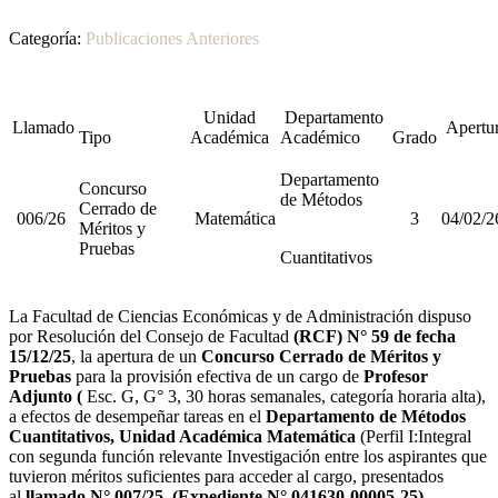
Categoría:
Publicaciones Anteriores
Unidad
Departamento
Llamado
Apertu
Tipo
Académica
Académico
Grado
Departamento
Concurso
de Métodos
Cerrado de
006/26
Matemática
3
04/02/2
Méritos y
Pruebas
Cuantitativos
La Facultad de Ciencias Económicas y de Administración dispuso
por Resolución del Consejo de Facultad
(RCF) N° 59 de fecha
15/12/25
, la apertura de un
Concurso Cerrado de Méritos y
Pruebas
para la provisión efectiva de un
cargo de
Profesor
Adjunto (
Esc. G, G° 3, 30 horas semanales, categoría horaria alta),
a efectos de desempeñar tareas en el
Departamento de Métodos
Cuantitativos, Unidad Académica Matemática
(Perfil I:Integral
con segunda función relevante Investigación entre los aspirantes que
tuvieron méritos suficientes para acceder al cargo, presentados
al
llamado N° 007/25, (Expediente N° 041630-00005-25)
.