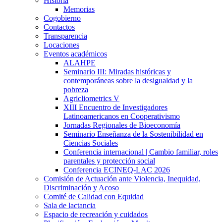
Historia
Memorias
Cogobierno
Contactos
Transparencia
Locaciones
Eventos académicos
ALAHPE
Seminario III: Miradas históricas y
contemporáneas sobre la desigualdad y la
pobreza
Agricliometrics V
XIII Encuentro de Investigadores
Latinoamericanos en Cooperativismo
Jornadas Regionales de Bioeconomía
Seminario Enseñanza de la Sostenibilidad en
Ciencias Sociales
Conferencia internacional | Cambio familiar, roles
parentales y protección social
Conferencia ECINEQ-LAC 2026
Comisión de Actuación ante Violencia, Inequidad,
Discriminación y Acoso
Comité de Calidad con Equidad
Sala de lactancia
Espacio de recreación y cuidados