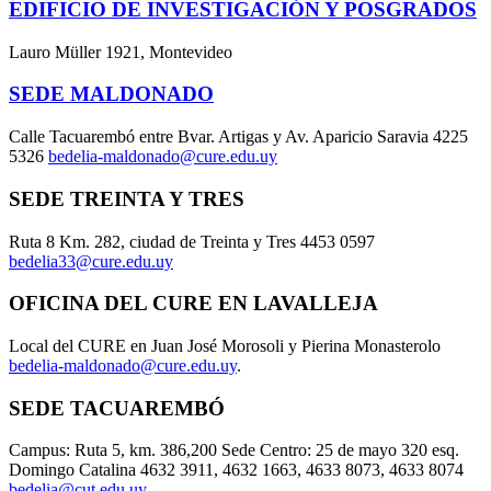
EDIFICIO DE INVESTIGACIÓN Y POSGRADOS
Lauro Müller 1921, Montevideo
SEDE MALDONADO
Calle Tacuarembó entre Bvar. Artigas y Av. Aparicio Saravia 4225
5326
bedelia-maldonado@cure.edu.uy
SEDE TREINTA Y TRES
Ruta 8 Km. 282, ciudad de Treinta y Tres 4453 0597
bedelia33@cure.edu.uy
OFICINA DEL CURE EN LAVALLEJA
Local del CURE en Juan José Morosoli y Pierina Monasterolo
bedelia-maldonado@cure.edu.uy
.
SEDE TACUAREMBÓ
Campus: Ruta 5, km. 386,200 Sede Centro: 25 de mayo 320 esq.
Domingo Catalina 4632 3911, 4632 1663, 4633 8073, 4633 8074
bedelia@cut.edu.uy