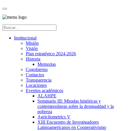
Institucional
Misión
Visión
Plan estratégico 2024-2026
Historia
Memorias
Cogobierno
Contactos
Transparencia
Locaciones
Eventos académicos
ALAHPE
Seminario III: Miradas históricas y
contemporáneas sobre la desigualdad y la
pobreza
Agricliometrics V
XIII Encuentro de Investigadores
Latinoamericanos en Cooperativismo