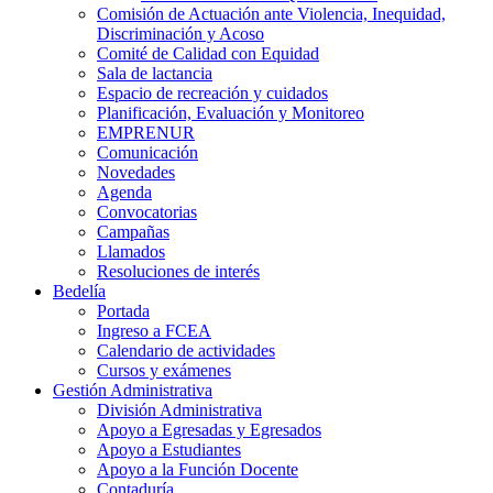
Comisión de Actuación ante Violencia, Inequidad,
Discriminación y Acoso
Comité de Calidad con Equidad
Sala de lactancia
Espacio de recreación y cuidados
Planificación, Evaluación y Monitoreo
EMPRENUR
Comunicación
Novedades
Agenda
Convocatorias
Campañas
Llamados
Resoluciones de interés
Bedelía
Portada
Ingreso a FCEA
Calendario de actividades
Cursos y exámenes
Gestión Administrativa
División Administrativa
Apoyo a Egresadas y Egresados
Apoyo a Estudiantes
Apoyo a la Función Docente
Contaduría