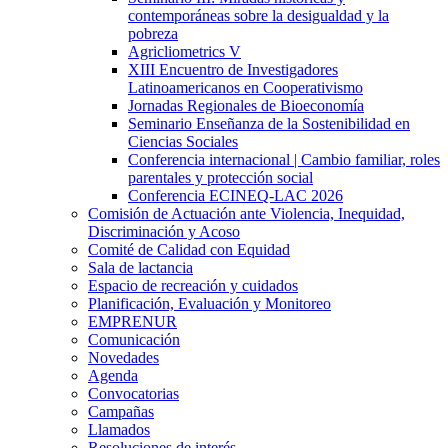
contemporáneas sobre la desigualdad y la
pobreza
Agricliometrics V
XIII Encuentro de Investigadores
Latinoamericanos en Cooperativismo
Jornadas Regionales de Bioeconomía
Seminario Enseñanza de la Sostenibilidad en
Ciencias Sociales
Conferencia internacional | Cambio familiar, roles
parentales y protección social
Conferencia ECINEQ-LAC 2026
Comisión de Actuación ante Violencia, Inequidad,
Discriminación y Acoso
Comité de Calidad con Equidad
Sala de lactancia
Espacio de recreación y cuidados
Planificación, Evaluación y Monitoreo
EMPRENUR
Comunicación
Novedades
Agenda
Convocatorias
Campañas
Llamados
Resoluciones de interés