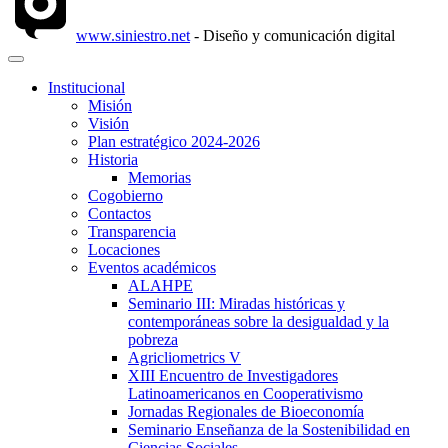
www.siniestro.net
- Diseño y comunicación digital
Institucional
Misión
Visión
Plan estratégico 2024-2026
Historia
Memorias
Cogobierno
Contactos
Transparencia
Locaciones
Eventos académicos
ALAHPE
Seminario III: Miradas históricas y
contemporáneas sobre la desigualdad y la
pobreza
Agricliometrics V
XIII Encuentro de Investigadores
Latinoamericanos en Cooperativismo
Jornadas Regionales de Bioeconomía
Seminario Enseñanza de la Sostenibilidad en
Ciencias Sociales