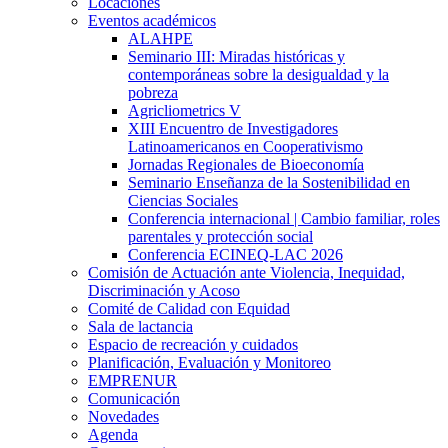
Locaciones
Eventos académicos
ALAHPE
Seminario III: Miradas históricas y
contemporáneas sobre la desigualdad y la
pobreza
Agricliometrics V
XIII Encuentro de Investigadores
Latinoamericanos en Cooperativismo
Jornadas Regionales de Bioeconomía
Seminario Enseñanza de la Sostenibilidad en
Ciencias Sociales
Conferencia internacional | Cambio familiar, roles
parentales y protección social
Conferencia ECINEQ-LAC 2026
Comisión de Actuación ante Violencia, Inequidad,
Discriminación y Acoso
Comité de Calidad con Equidad
Sala de lactancia
Espacio de recreación y cuidados
Planificación, Evaluación y Monitoreo
EMPRENUR
Comunicación
Novedades
Agenda