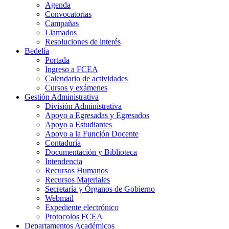
Agenda
Convocatorias
Campañas
Llamados
Resoluciones de interés
Bedelía
Portada
Ingreso a FCEA
Calendario de actividades
Cursos y exámenes
Gestión Administrativa
División Administrativa
Apoyo a Egresadas y Egresados
Apoyo a Estudiantes
Apoyo a la Función Docente
Contaduría
Documentación y Biblioteca
Intendencia
Recursos Humanos
Recursos Materiales
Secretaría y Órganos de Gobierno
Webmail
Expediente electrónico
Protocolos FCEA
Departamentos Académicos