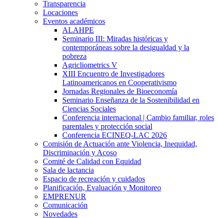
Transparencia
Locaciones
Eventos académicos
ALAHPE
Seminario III: Miradas históricas y
contemporáneas sobre la desigualdad y la
pobreza
Agricliometrics V
XIII Encuentro de Investigadores
Latinoamericanos en Cooperativismo
Jornadas Regionales de Bioeconomía
Seminario Enseñanza de la Sostenibilidad en
Ciencias Sociales
Conferencia internacional | Cambio familiar, roles
parentales y protección social
Conferencia ECINEQ-LAC 2026
Comisión de Actuación ante Violencia, Inequidad,
Discriminación y Acoso
Comité de Calidad con Equidad
Sala de lactancia
Espacio de recreación y cuidados
Planificación, Evaluación y Monitoreo
EMPRENUR
Comunicación
Novedades