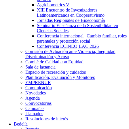
Agricliometrics V
XIII Encuentro de Investigadores
Latinoamericanos en Cooperativismo
Jornadas Regionales de Bioeconomía
Seminario Enseñanza de la Sostenibilidad en
Ciencias Sociales
Conferencia internacional | Cambio familiar, roles
parentales y protección social
Conferencia ECINEQ-LAC 2026
Comisión de Actuación ante Violencia, Inequidad,
Discriminación y Acoso
Comité de Calidad con Equidad
Sala de lactancia
Espacio de recreación y cuidados
Planificación, Evaluación y Monitoreo
EMPRENUR
Comunicación
Novedades
Agenda
Convocatorias
Campañas
Llamados
Resoluciones de interés
Bedelía