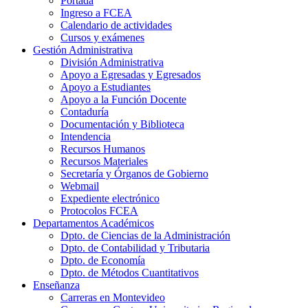
Portada
Ingreso a FCEA
Calendario de actividades
Cursos y exámenes
Gestión Administrativa
División Administrativa
Apoyo a Egresadas y Egresados
Apoyo a Estudiantes
Apoyo a la Función Docente
Contaduría
Documentación y Biblioteca
Intendencia
Recursos Humanos
Recursos Materiales
Secretaría y Órganos de Gobierno
Webmail
Expediente electrónico
Protocolos FCEA
Departamentos Académicos
Dpto. de Ciencias de la Administración
Dpto. de Contabilidad y Tributaria
Dpto. de Economía
Dpto. de Métodos Cuantitativos
Enseñanza
Carreras en Montevideo