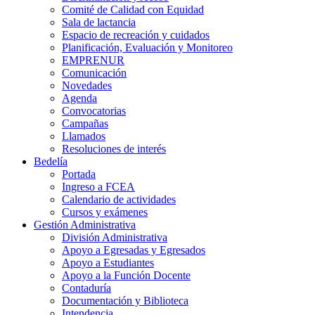
Comité de Calidad con Equidad
Sala de lactancia
Espacio de recreación y cuidados
Planificación, Evaluación y Monitoreo
EMPRENUR
Comunicación
Novedades
Agenda
Convocatorias
Campañas
Llamados
Resoluciones de interés
Bedelía
Portada
Ingreso a FCEA
Calendario de actividades
Cursos y exámenes
Gestión Administrativa
División Administrativa
Apoyo a Egresadas y Egresados
Apoyo a Estudiantes
Apoyo a la Función Docente
Contaduría
Documentación y Biblioteca
Intendencia