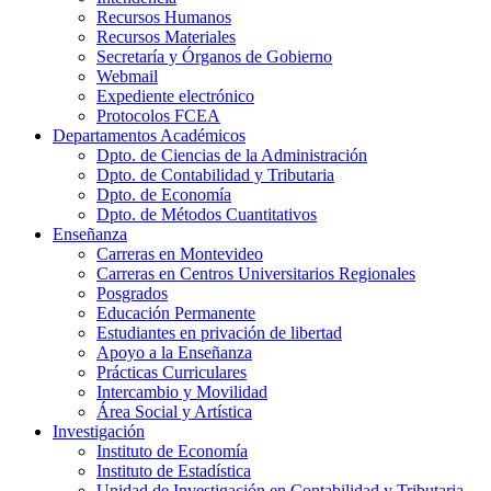
Recursos Humanos
Recursos Materiales
Secretaría y Órganos de Gobierno
Webmail
Expediente electrónico
Protocolos FCEA
Departamentos Académicos
Dpto. de Ciencias de la Administración
Dpto. de Contabilidad y Tributaria
Dpto. de Economía
Dpto. de Métodos Cuantitativos
Enseñanza
Carreras en Montevideo
Carreras en Centros Universitarios Regionales
Posgrados
Educación Permanente
Estudiantes en privación de libertad
Apoyo a la Enseñanza
Prácticas Curriculares
Intercambio y Movilidad
Área Social y Artística
Investigación
Instituto de Economía
Instituto de Estadística
Unidad de Investigación en Contabilidad y Tributaria