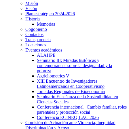
Misión
Visión
Plan estratégico 2024-2026
Historia
Memorias
Cogobierno
Contactos
Transparencia
Locaciones
Eventos académicos
ALAHPE
Seminario III: Miradas históricas y
contemporáneas sobre la desigualdad y la
pobreza
Agricliometrics V
XIII Encuentro de Investigadores
Latinoamericanos en Cooperativismo
Jornadas Regionales de Bioeconomía
Seminario Enseñanza de la Sostenibilidad en
Ciencias Sociales
Conferencia internacional | Cambio familiar, roles
parentales y protección social
Conferencia ECINEQ-LAC 2026
Comisión de Actuación ante Violencia, Inequidad,
Discriminación y Acoso