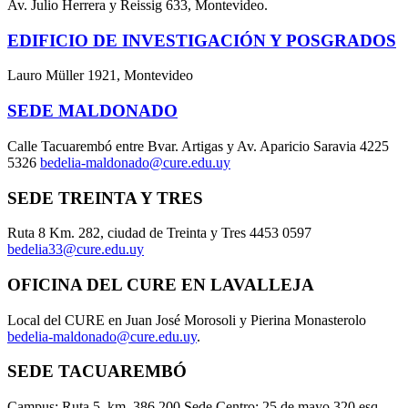
Av. Julio Herrera y Reissig 633, Montevideo.
EDIFICIO DE INVESTIGACIÓN Y POSGRADOS
Lauro Müller 1921, Montevideo
SEDE MALDONADO
Calle Tacuarembó entre Bvar. Artigas y Av. Aparicio Saravia 4225
5326
bedelia-maldonado@cure.edu.uy
SEDE TREINTA Y TRES
Ruta 8 Km. 282, ciudad de Treinta y Tres 4453 0597
bedelia33@cure.edu.uy
OFICINA DEL CURE EN LAVALLEJA
Local del CURE en Juan José Morosoli y Pierina Monasterolo
bedelia-maldonado@cure.edu.uy
.
SEDE TACUAREMBÓ
Campus: Ruta 5, km. 386,200 Sede Centro: 25 de mayo 320 esq.