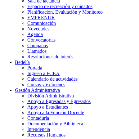
Sala de lactancia
Espacio de recreación y cuidados
Planificación, Evaluación y Monitoreo
EMPRENUR
Comunicación
Novedades
Agenda
Convocatorias
Campañas
Llamados
Resoluciones de interés
Bedelía
Portada
Ingreso a FCEA
Calendario de actividades
Cursos y exámenes
Gestión Administrativa
División Administrativa
Apoyo a Egresadas y Egresados
Apoyo a Estudiantes
Apoyo a la Función Docente
Contaduría
Documentación y Biblioteca
Intendencia
Recursos Humanos