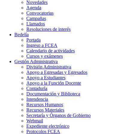
Novedades
Agenda
Convocatorias
Campañas
Llamados
Resoluciones de interés
Bedelía
Portada
Ingreso a FCEA
Calendario de actividades
Cursos y exámenes
Gestión Administrativa
División Administrativa
Apoyo a Egresadas y Egresados
Apoyo a Estudiantes
Apoyo a la Función Docente
Contaduría
Documentación y Biblioteca
Intendencia
Recursos Humanos
Recursos Materiales
Secretaría y Órganos de Gobierno
Webmail
Expediente electrónico
Protocolos FCEA