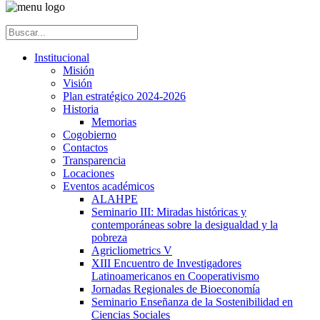
Institucional
Misión
Visión
Plan estratégico 2024-2026
Historia
Memorias
Cogobierno
Contactos
Transparencia
Locaciones
Eventos académicos
ALAHPE
Seminario III: Miradas históricas y
contemporáneas sobre la desigualdad y la
pobreza
Agricliometrics V
XIII Encuentro de Investigadores
Latinoamericanos en Cooperativismo
Jornadas Regionales de Bioeconomía
Seminario Enseñanza de la Sostenibilidad en
Ciencias Sociales