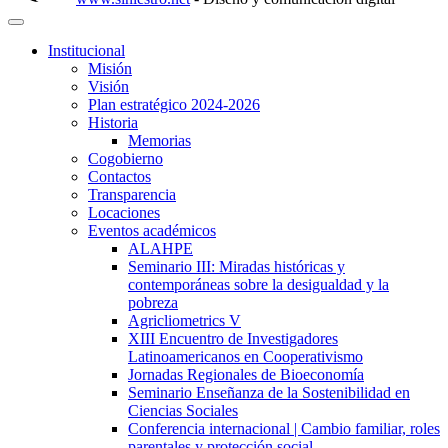
Institucional
Misión
Visión
Plan estratégico 2024-2026
Historia
Memorias
Cogobierno
Contactos
Transparencia
Locaciones
Eventos académicos
ALAHPE
Seminario III: Miradas históricas y
contemporáneas sobre la desigualdad y la
pobreza
Agricliometrics V
XIII Encuentro de Investigadores
Latinoamericanos en Cooperativismo
Jornadas Regionales de Bioeconomía
Seminario Enseñanza de la Sostenibilidad en
Ciencias Sociales
Conferencia internacional | Cambio familiar, roles
parentales y protección social