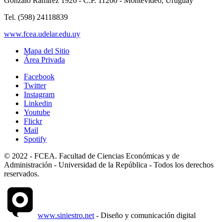
Gonzalo Ramirez 1926 - C.P. 11200 - Montevideo, Uruguay
Tel. (598) 24118839
www.fcea.udelar.edu.uy
Mapa del Sitio
Área Privada
Facebook
Twitter
Instagram
Linkedin
Youtube
Flickr
Mail
Spotify
© 2022 - FCEA. Facultad de Ciencias Económicas y de
Administración - Universidad de la República - Todos los derechos
reservados.
www.siniestro.net
- Diseño y comunicación digital