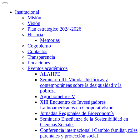
Institucional
Misión
Visión
Plan estratégico 2024-2026
Historia
Memorias
Cogobierno
Contactos
Transparencia
Locaciones
Eventos académicos
ALAHPE
Seminario III: Miradas históricas y
contemporáneas sobre la desigualdad y la
pobreza
Agricliometrics V
XIII Encuentro de Investigadores
Latinoamericanos en Cooperativismo
Jornadas Regionales de Bioeconomía
Seminario Enseñanza de la Sostenibilidad en
Ciencias Sociales
Conferencia internacional | Cambio familiar, roles
parentales y protección social