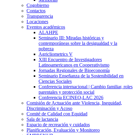
Cogobierno
Contactos
Transparencia
Locaciones
Eventos académicos
ALAHPE
Seminario III: Miradas históricas y
contemporáneas sobre la desigualdad y la
pobreza
Agricliometrics V
XIII Encuentro de Investigadores
Latinoamericanos en Cooperativismo
Jornadas Regionales de Bioeconomía
Seminario Enseñanza de la Sostenibilidad en
Ciencias Sociales
Conferencia internacional | Cambio familiar, roles
parentales y protección social
Conferencia ECINEQ-LAC 2026
Comisión de Actuación ante Violencia, Inequidad,
Discriminación y Acoso
Comité de Calidad con Equidad
Sala de lactancia
Espacio de recreación y cuidados
Planificación, Evaluación y Monitoreo