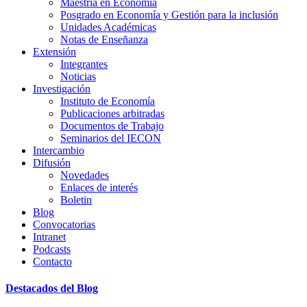
Maestría en Economía
Posgrado en Economía y Gestión para la inclusión
Unidades Académicas
Notas de Enseñanza
Extensión
Integrantes
Noticias
Investigación
Instituto de Economía
Publicaciones arbitradas
Documentos de Trabajo
Seminarios del IECON
Intercambio
Difusión
Novedades
Enlaces de interés
Boletin
Blog
Convocatorias
Intranet
Podcasts
Contacto
Destacados del Blog