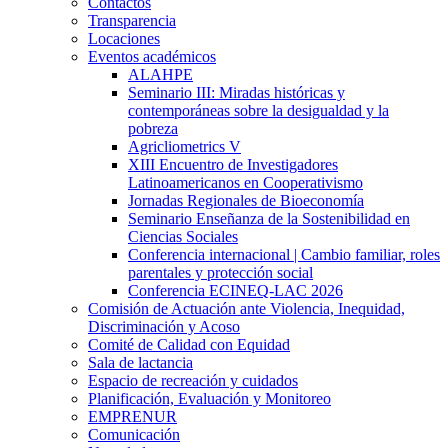
Contactos
Transparencia
Locaciones
Eventos académicos
ALAHPE
Seminario III: Miradas históricas y
contemporáneas sobre la desigualdad y la
pobreza
Agricliometrics V
XIII Encuentro de Investigadores
Latinoamericanos en Cooperativismo
Jornadas Regionales de Bioeconomía
Seminario Enseñanza de la Sostenibilidad en
Ciencias Sociales
Conferencia internacional | Cambio familiar, roles
parentales y protección social
Conferencia ECINEQ-LAC 2026
Comisión de Actuación ante Violencia, Inequidad,
Discriminación y Acoso
Comité de Calidad con Equidad
Sala de lactancia
Espacio de recreación y cuidados
Planificación, Evaluación y Monitoreo
EMPRENUR
Comunicación