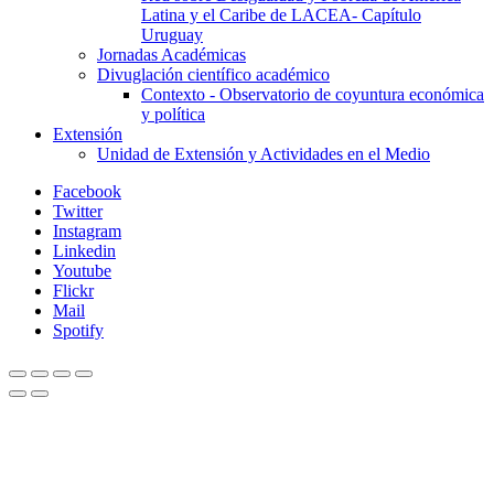
Latina y el Caribe de LACEA- Capítulo
Uruguay
Jornadas Académicas
Divuglación científico académico
Contexto - Observatorio de coyuntura económica
y política
Extensión
Unidad de Extensión y Actividades en el Medio
Facebook
Twitter
Instagram
Linkedin
Youtube
Flickr
Mail
Spotify