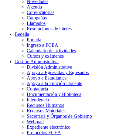
Novedades
Agenda
Convocatorias
Campañas
Llamados
Resoluciones de interés
Bedelía
Portada
Ingreso a FCEA
Calendario de actividades
Cursos y exámenes
Gestión Administrativa
División Administrativa
Apoyo a Egresadas y Egresados
Apoyo a Estudiantes
Apoyo a la Función Docente
Contaduría
Documentación y Biblioteca
Intendencia
Recursos Humanos
Recursos Materiales
Secretaría y Órganos de Gobierno
Webmail
Expediente electrónico
Protocolos FCEA