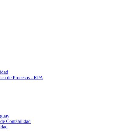
lidad
tica de Procesos - RPA
uguay
 de Contabilidad
idad