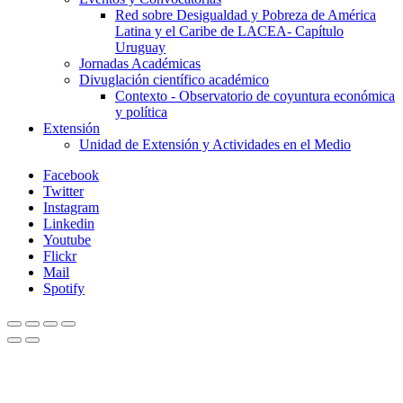
Red sobre Desigualdad y Pobreza de América
Latina y el Caribe de LACEA- Capítulo
Uruguay
Jornadas Académicas
Divuglación científico académico
Contexto - Observatorio de coyuntura económica
y política
Extensión
Unidad de Extensión y Actividades en el Medio
Facebook
Twitter
Instagram
Linkedin
Youtube
Flickr
Mail
Spotify