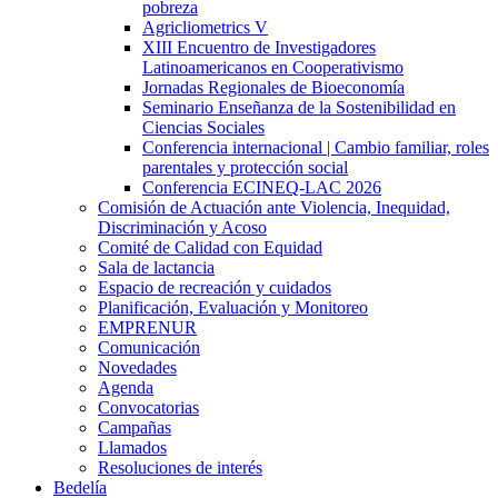
pobreza
Agricliometrics V
XIII Encuentro de Investigadores
Latinoamericanos en Cooperativismo
Jornadas Regionales de Bioeconomía
Seminario Enseñanza de la Sostenibilidad en
Ciencias Sociales
Conferencia internacional | Cambio familiar, roles
parentales y protección social
Conferencia ECINEQ-LAC 2026
Comisión de Actuación ante Violencia, Inequidad,
Discriminación y Acoso
Comité de Calidad con Equidad
Sala de lactancia
Espacio de recreación y cuidados
Planificación, Evaluación y Monitoreo
EMPRENUR
Comunicación
Novedades
Agenda
Convocatorias
Campañas
Llamados
Resoluciones de interés
Bedelía