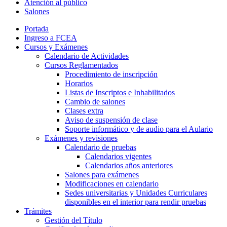
Atención al público
Salones
Portada
Ingreso a FCEA
Cursos y Exámenes
Calendario de Actividades
Cursos Reglamentados
Procedimiento de inscripción
Horarios
Listas de Inscriptos e Inhabilitados
Cambio de salones
Clases extra
Aviso de suspensión de clase
Soporte informático y de audio para el Aulario
Exámenes y revisiones
Calendario de pruebas
Calendarios vigentes
Calendarios años anteriores
Salones para exámenes
Modificaciones en calendario
Sedes universitarias y Unidades Curriculares
disponibles en el interior para rendir pruebas
Trámites
Gestión del Título