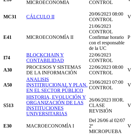
MICROECONOMÍA
CONTROL
20/06/2023 08:00
MC31
CÁLCULO II
V
CONTROL
21/06/2023
CONTROL
E41
MICROECONOMÍA II
Confirmar horario
P
con el responsable
de la UC
BLOCKCHAIN Y
22/06/2023
I74
CONTABILIDAD
CONTROL
PROCESOS Y SISTEMAS
22/06/2023 08:00
A30
V
DE LA INFORMACIÓN
CONTROL
ANALISIS
23/06/2023 07:00
A50
INSTITRUCIONAL Y PLAN.
V
CONTROL
EN EL SECTOR PÚBLICO
HISTORIA, EVOLUCIÓN Y
26/06/2023 HOR.
ORGANIZACIÓN DE LAS
S513
CLASE
V
INSTITUCIONES
REVISIÓN
UNIVERSITARIAS
Del 26/06 al 02/07
E30
MACROECONOMÍA I
2º
V
MICROPUEBA