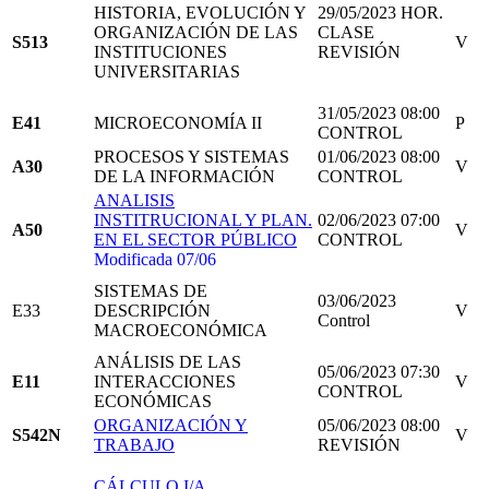
HISTORIA, EVOLUCIÓN Y
29/05/2023 HOR.
ORGANIZACIÓN DE LAS
CLASE
S513
V
INSTITUCIONES
REVISIÓN
UNIVERSITARIAS
31/05/2023 08:00
E41
MICROECONOMÍA II
P
CONTROL
PROCESOS Y SISTEMAS
01/06/2023 08:00
A30
V
DE LA INFORMACIÓN
CONTROL
ANALISIS
INSTITRUCIONAL Y PLAN.
02/06/2023 07:00
A50
V
EN EL SECTOR PÚBLICO
CONTROL
Modificada 07/06
SISTEMAS DE
03/06/2023
E33
DESCRIPCIÓN
V
Control
MACROECONÓMICA
ANÁLISIS DE LAS
05/06/2023 07:30
E11
INTERACCIONES
V
CONTROL
ECONÓMICAS
ORGANIZACIÓN Y
05/06/2023 08:00
S542N
V
TRABAJO
REVISIÓN
CÁLCULO I/A