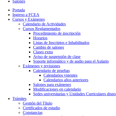
Salones
Portada
Ingreso a FCEA
Cursos y Exámenes
Calendario de Actividades
Cursos Reglamentados
Procedimiento de inscripción
Horarios
Listas de Inscriptos e Inhabilitados
Cambio de salones
Clases extra
Aviso de suspensión de clase
Soporte informático y de audio para el Aulario
Exámenes y revisiones
Calendario de pruebas
Calendarios vigentes
Calendarios años anteriores
Salones para exámenes
Modificaciones en calendario
Sedes universitarias y Unidades Curriculares dispon
Trámites
Gestión del Título
Certificados de estudio
Constancias